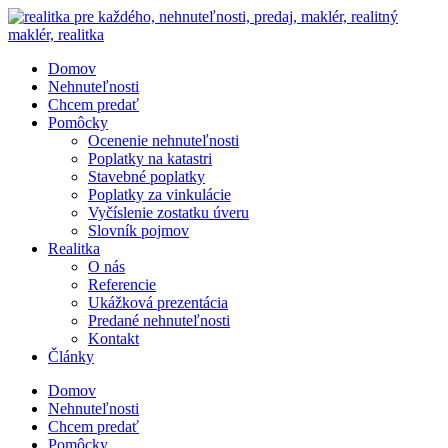
Preskočiť
na
obsah
Domov
Nehnuteľnosti
Chcem predať
Pomôcky
Ocenenie nehnuteľnosti
Poplatky na katastri
Stavebné poplatky
Poplatky za vinkulácie
Vyčíslenie zostatku úveru
Slovník pojmov
Realitka
O nás
Referencie
Ukážková prezentácia
Predané nehnuteľnosti
Kontakt
Články
Domov
Nehnuteľnosti
Chcem predať
Pomôcky