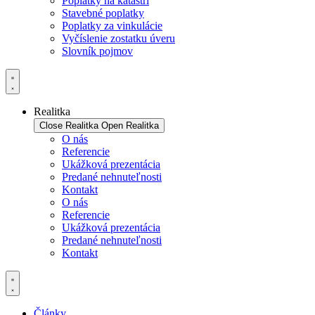
Poplatky na katastri
Stavebné poplatky
Poplatky za vinkulácie
Vyčíslenie zostatku úveru
Slovník pojmov
Realitka
Close Realitka
Open Realitka
O nás
Referencie
Ukážková prezentácia
Predané nehnuteľnosti
Kontakt
O nás
Referencie
Ukážková prezentácia
Predané nehnuteľnosti
Kontakt
Články