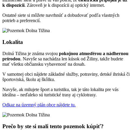
k dispozícii
. Zároveň je k dispozícii aj optický internet.
Ostatné siete si môžete navrhnúť a dobudovať podľa vlastných
potrieb a preferencií.
Lokalita
Dolná Tižina je známa svojou
pokojnou atmosférou a nádhernou
prírodou
. Navyše sa nachádza len kúsok od Žiliny, takže budete
mať všetku občiansku vybavenosť na dosah.
V samotnej obci nájdete základné služby, potraviny, detské ihriská či
športoviská, školu aj škôlku.
Navyše, ak milujete šport a turistiku, tak je táto lokalita pre vás
ideálna – neďaleko sú turistické trasy aj cyklotrasy.
Odkaz na územný plán obce nájdete tu.
Prečo by ste si mali tento pozemok kúpiť?