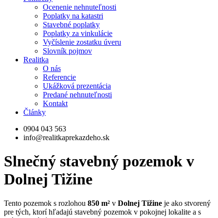
Ocenenie nehnuteľnosti
Poplatky na katastri
Stavebné poplatky
Poplatky za vinkulácie
Vyčíslenie zostatku úveru
Slovník pojmov
Realitka
O nás
Referencie
Ukážková prezentácia
Predané nehnuteľnosti
Kontakt
Články
0904 043 563
info@realitkaprekazdeho.sk
Slnečný stavebný pozemok v
Dolnej Tižine
Tento
pozemok s rozlohou
850 m²
v
Dolnej Tižine
je ako stvorený
pre tých, ktorí hľadajú stavebný pozemok v pokojnej lokalite a s