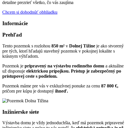
detailne prezrieť všetko, čo vás zaujíma
Chcem si dohodnúť obhliadku
Informácie
Prehľad
Tento
pozemok s rozlohou
850 m²
v
Dolnej Tižine
je ako stvorený
pre tých, ktorí hľadajú stavebný pozemok v pokojnej lokalite s
krásnym výhľadom.
Pozemok je
pripravený na výstavbu rodinného domu
a aktuálne
už disponuje
elektrickou prípojkou. Prístup je zabezpečený po
prístupovej ceste s podielom.
Pozemok máme pre vás v exkluzívnej ponuke za cenu
87 800 €,
pričom pre kúpu je dostupný
ihneď.
Inžinierske siete
Výstavba domu je vždy jednoduchšia, keď má pozemok pripravené
inžinierske siete a práve tu vás poteší, že
elektrická prípojka je už