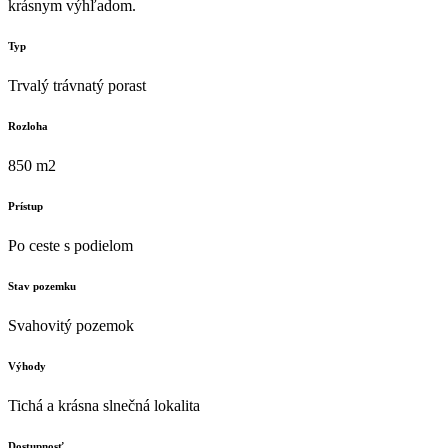
krásnym výhľadom.
Typ
Trvalý trávnatý porast
Rozloha
850 m2
Prístup
Po ceste s podielom
Stav pozemku
Svahovitý pozemok
Výhody
Tichá a krásna slnečná lokalita
Dostupnosť